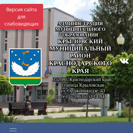
Версия сайта
для
слабовидящих
АДМИНИСТРАЦИЯ
МУНИЦИПАЛЬНОГО
ОБРАЗОВАНИЯ
КРЫЛОВСКИЙ
МУНИЦИПАЛЬНЫЙ
РАЙОН
КРАСНОДАРСКОГО
КРАЯ
352080, Краснодарский край,
станица Крыловская
ул. Орджоникидзе, 43
тел. +7(86161)3-14-84