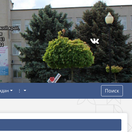
кий край,
я
43
84
Поиск
ждан
⋮