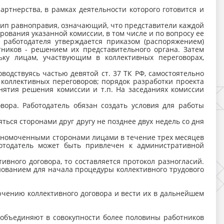
ртнерства, в рамках деятельности которого готовится и
цип равноправия, означающий, что представители каждой
ования указанной комиссии, в том числе и по вопросу ее
 работодателя утверждается приказом (распоряжением)
ников - решением их представительного органа. Затем
ьку лицам, участвующим в коллективных переговорах,
водствуясь частью девятой ст. 37 ТК РФ, самостоятельно
 коллективных переговоров; порядок разработки проекта
нятия решения комиссии и т.п. На заседаниях комиссии
вора. Работодатель обязан создать условия для работы
ься сторонами друг другу не позднее двух недель со дня
полномоченными сторонами лицами в течение трех месяцев
ботодатель может быть привлечен к административной
вного договора, то составляется протокол разногласий.
нованием для начала процедуры коллективного трудового
ючению коллективного договора и вести их в дальнейшем
объединяют в совокупности более половины работников