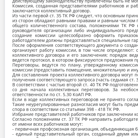
действующему законодательству привлечены быть не мог
Комиссия, созданная представителями работников и раб
заключается коллективный договор.
Из части первой ст. 35 ТК РФ следует, что основным п
из сторон обладают равными правами и равным числом го
общего количественного состава, положениями ТК РФ 
руководителя организации либо индивидуального пред
создание комиссии целесообразно оформить приказом
работодателем должны предоставляться специальные га
После оформления соответствующего документа о создани
организуют работу комиссии, в том числе определяют: 
коллективного договора и его заключения; порядок ве
ведется протокол, в котором фиксируются предложения 
Переговоры, ведутся по плану, утвержденному комисси
комиссии (предоставить помещение, множительную и иную
Для составления проекта коллективного договора могут 
получения соответствующего запроса (часть седьмая ст. 3
В соответствии с частью второй ст. 40 ТК РФ подготовл
со дня начала коллективных переговоров. За необос
ответственности по ст. 5.30 КоАП РФ.
Если в ходе коллективных переговоров не принято согл
Такие неурегулированные разногласия могут быть предм
спора в соответствии со статьями 398 - 418 ТК РФ.
Избрание представителей работников при заключении ко
Согласно положениям ст. 37 ТК РФ направить работодат
от имени всех работников могут:
- первичная профсоюзная организация, объединяющая бо
- единый представительный орган, созданный двумя и