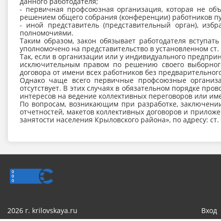
данного работодателя;
- первичная профсоюзная организация, которая не объ
решением общего собрания (конференции) работников пу
- иной представитель (представительный орган), из
полномочиями.
Таким образом, закон обязывает работодателя вступат
уполномочено на представительство в установленном ст
Так, если в организации или у индивидуального предпри
исключительным правом по решению своего выборного
договора от имени всех работников без предварительног
Однако чаще всего первичные профсоюзные организа
отсутствует. В этих случаях в обязательном порядке пр
интересов на ведение коллективных переговоров или и
По вопросам, возникающим при разработке, заключении
отчетностей, макетов коллективных договоров и приложе
занятости населения Крыловского района», по адресу: ст. 
2026 г. krilovskaya.ru
Вход