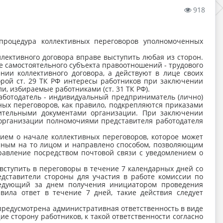
918
процедура коллективных переговоров уполномоченных
лективного договора вправе выступить любая из сторон.
е самостоятельного субъекта правоотношений - трудового
нии коллективного договора, а действуют в лице своих
орой ст. 29 ТК РФ интересы работников при заключении
и, избираемые работниками (ст. 31 ТК РФ).
аботодатель - индивидуальный предприниматель (лично)
ных переговоров, как правило, подкрепляются приказами
дительными документами организации. При заключении
 организации полномочиями представителя работодателя
ием о начале коллективных переговоров, которое может
енным на то лицом и направлено способом, позволяющим
равление посредством почтовой связи с уведомлением о
ступить в переговоры в течение 7 календарных дней со
дставители стороны для участия в работе комиссии по
следующий за днем получения инициатором проведения
авила ответ в течение 7 дней, такие действия следует
 предусмотрена административная ответственность в виде
ие сторону работников, к такой ответственности согласно