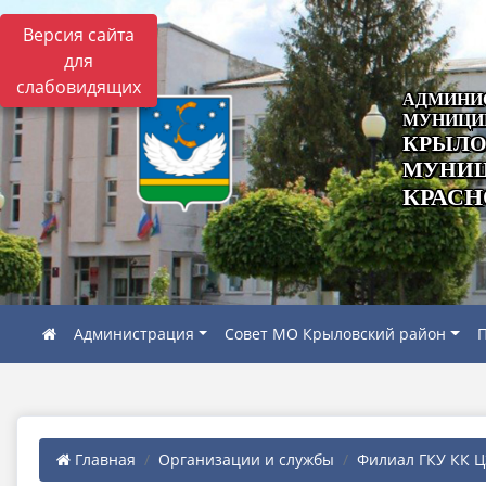
Версия сайта
для
слабовидящих
АДМИНИ
МУНИЦИ
КРЫЛО
МУНИЦ
КРАСН
Администрация
Совет МО Крыловский район
П
Главная
Организации и службы
Филиал ГКУ КК ЦЗ