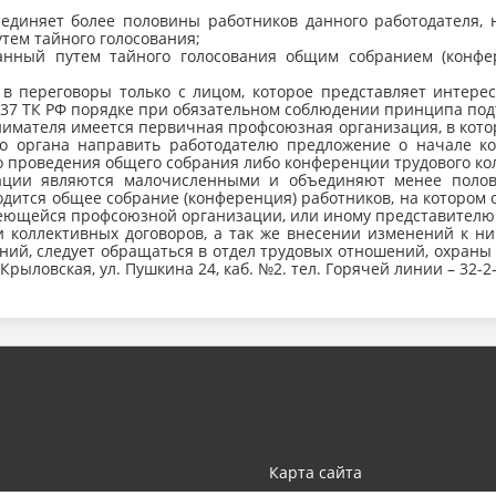
единяет более половины работников данного работодателя,
тем тайного голосования;
бранный путем тайного голосования общим собранием (конф
ь в переговоры только с лицом, которое представляет интере
. 37 ТК РФ порядке при обязательном соблюдении принципа по
нимателя имеется первичная профсоюзная организация, в кото
 органа направить работодателю предложение о начале ко
о проведения общего собрания либо конференции трудового кол
ции являются малочисленными и объединяют менее полови
оводится общее собрание (конференция) работников, на которо
меющейся профсоюзной организации, или иному представителю
 коллективных договоров, а так же внесении изменений к ни
ний, следует обращаться в отдел трудовых отношений, охраны
Крыловская, ул. Пушкина 24, каб. №2. тел. Горячей линии – 32-2
Карта сайта