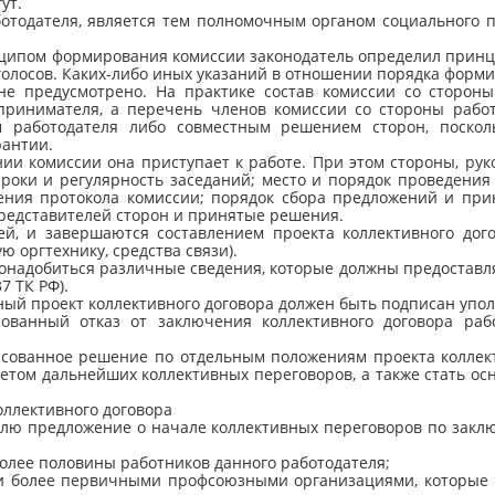
ут.
отодателя, является тем полномочным органом социального па
ринципом формирования комиссии законодатель определил прин
лосов. Каких-либо иных указаний в отношении порядка формир
не предусмотрено. На практике состав комиссии со стороны
принимателя, а перечень членов комиссии со стороны работ
 работодателя либо совместным решением сторон, поскол
рантии.
и комиссии она приступает к работе. При этом стороны, руко
сроки и регулярность заседаний; место и порядок проведения
дения протокола комиссии; порядок сбора предложений и при
представителей сторон и принятые решения.
ей, и завершаются составлением проекта коллективного дого
 оргтехнику, средства связи).
понадобиться различные сведения, которые должны предоставлят
7 ТК РФ).
енный проект коллективного договора должен быть подписан у
нованный отказ от заключения коллективного договора ра
асованное решение по отдельным положениям проекта коллекти
етом дальнейших коллективных переговоров, а также стать ос
ллективного договора
елю предложение о начале коллективных переговоров по закл
лее половины работников данного работодателя;
ли более первичными профсоюзными организациями, которые 