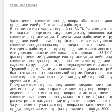
29.06.2023 05:43
Заключению коллективного договора обязательно до
представителей работников и работодателя.
В соответствии с частью первой ст. 36 ТК РФ инициато
На практике чаще всего такую инициативу проявляют раб
коллектива организации. Причем сами работники и тру
представителей - органов профсоюзов или иных уполно
коллективного договора вправе представлять первичная п
Интересы работодателя при проведении коллективных п
или уполномоченные ими лица (часть первая ст. 33 ТК 
(распоряжениями) руководителя организации либо ин
коллективного договора отдельно в филиале, представ
наделяется руководитель этого подразделения или иное ли
Трудовой кодекс РФ не устанавливает специальных тре
быть составлено в произвольной форме. Представляетс
зафиксировать факт его получения другой стороной (в
вручении и т.п.).
Представители стороны, получившие предложение в пис
дня его получения, направив инициатору переговоров
ведению коллективных переговоров и их полномочия.
коллективных переговоров указанного ответа (часть в
рассматривать как уклонение от участия в переговорах, 
За уклонение от участия в переговорах по заключению к
предупреждения или штрафа в размере от 1000 до 3000 ру