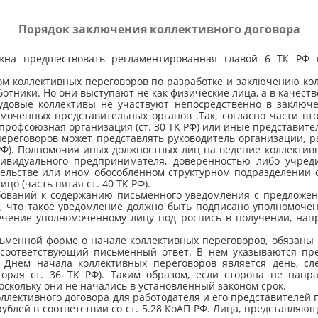
Порядок заключения коллективного договора
лжна предшествовать регламентированная главой 6 ТК РФ 
ром коллективных переговоров по разработке и заключению кол
отники. Но они выступают не как физические лица, а в качеств
довые коллективы не участвуют непосредственно в заключе
моченных представительных органов .Так, согласно части вт
рофсоюзная организация (ст. 30 ТК РФ) или иные представител
ереговоров может представлять руководитель организации, р
РФ). Полномочия иных должностных лиц на ведение коллектив
дивидуального предпринимателя, доверенностью либо учре
ительстве или ином обособленном структурном подразделении
цо (часть пятая ст. 40 ТК РФ).
бований к содержанию письменного уведомления с предложен
я, что такое уведомление должно быть подписано уполномоч
ручение уполномоченному лицу под роспись в получении, нап
ьменной форме о начале коллективных переговоров, обязаны в
 соответствующий письменный ответ. В нем указываются пре
 Днем начала коллективных переговоров является день, 
торая ст. 36 ТК РФ). Таким образом, если сторона не напр
поскольку они не начались в установленный законом срок.
оллективного договора для работодателя и его представителей
блей в соответствии со ст. 5.28 КоАП РФ. Лица, представляющ