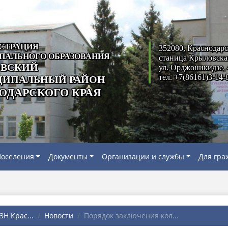
СТРАЦИЯ
352080, Краснодарс
ПАЛЬНОГО ОБРАЗОВАНИЯ
станица Крыловска
ВСКИЙ
ул. Орджоникидзе, 
тел. +7(86161)3-14-
ИПАЛЬНЫЙ РАЙОН
ОДАРСКОГО КРАЯ
оселения
Документы
Организации и службы
Для гра
Н Крас...
Новости
Порядок заключения кол...