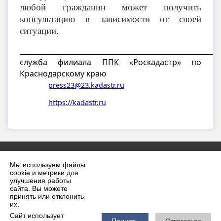
любой гражданин может получить
консультацию в зависимости от своей
ситуации.
_________________________________________________________
служба филиала ППК «Роскадастр» по
Краснодарскому краю
press23@23.kadastr.ru
https://kadastr.ru
Мы используем файлы
cookie и метрики для
улучшения работы
сайта. Вы можете
принять или отклонить
2026 г. krilovskaya.ru
их.
Вход
Карта сайта
Сайт использует
Принять
Отказаться