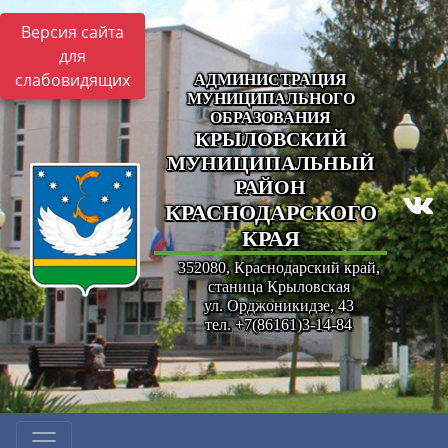
Версия сайта
для
слабовидящих
АДМИНИСТРАЦИЯ
МУНИЦИПАЛЬНОГО
ОБРАЗОВАНИЯ
КРЫЛОВСКИЙ
МУНИЦИПАЛЬНЫЙ
РАЙОН
КРАСНОДАРСКОГО
КРАЯ
352080, Краснодарский край,
станица Крыловская
ул. Орджоникидзе, 43
тел. +7(86161)3-14-84