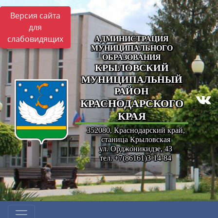
Версия сайта
для
слабовидящих
АДМИНИСТРАЦИЯ
МУНИЦИПАЛЬНОГО
ОБРАЗОВАНИЯ
КРЫЛОВСКИЙ
МУНИЦИПАЛЬНЫЙ
РАЙОН
КРАСНОДАРСКОГО
КРАЯ
352080, Краснодарский край,
станица Крыловская
ул. Орджоникидзе, 43
тел. +7(86161)3-14-84