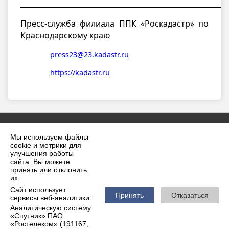
__________________________________________________________
Пресс-служба филиала ППК «Роскадастр» по
Краснодарскому краю
press23@23.kadastr.ru
https://kadastr.ru
Мы используем файлы
cookie и метрики для
улучшения работы
сайта. Вы можете
принять или отклонить
2026 г. krilovskaya.ru
их.
Вход
Карта сайта
Сайт использует
Политика обработки персональных данных
Принять
Отказаться
сервисы веб-аналитики:
Аналитическую систему
Сделано на KubCMS
«Спутник» ПАО
Разработка и поддержка
«Ростелеком» (191167,