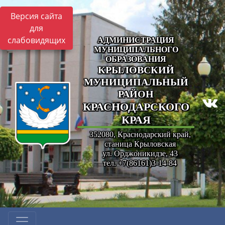
Версия сайта
для
слабовидящих
АДМИНИСТРАЦИЯ
МУНИЦИПАЛЬНОГО
ОБРАЗОВАНИЯ
КРЫЛОВСКИЙ
МУНИЦИПАЛЬНЫЙ
РАЙОН
КРАСНОДАРСКОГО
КРАЯ
352080, Краснодарский край,
станица Крыловская
ул. Орджоникидзе, 43
тел. +7(86161)3-14-84