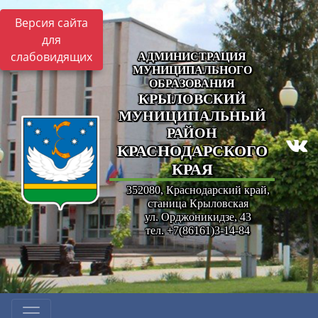
Версия сайта
для
слабовидящих
АДМИНИСТРАЦИЯ
МУНИЦИПАЛЬНОГО
ОБРАЗОВАНИЯ
КРЫЛОВСКИЙ
МУНИЦИПАЛЬНЫЙ
РАЙОН
КРАСНОДАРСКОГО
КРАЯ
352080, Краснодарский край,
станица Крыловская
ул. Орджоникидзе, 43
тел. +7(86161)3-14-84