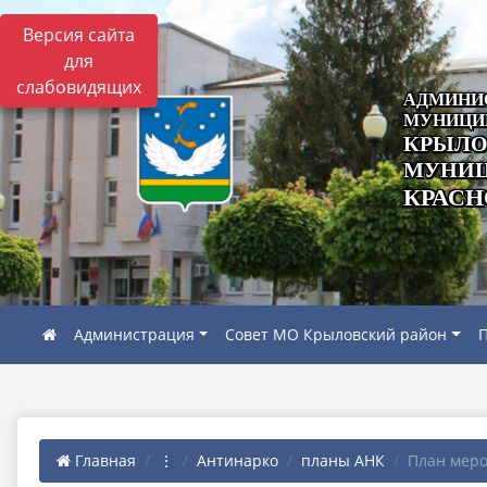
Версия сайта
для
слабовидящих
АДМИНИ
МУНИЦИ
КРЫЛО
МУНИЦ
КРАСН
Администрация
Совет МО Крыловский район
П
Главная
⋮
Антинарко
планы АНК
План меро