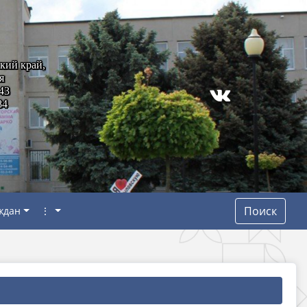
кий край,
я
43
84
Поиск
ждан
⋮