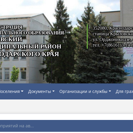
СТРАЦИЯ
352080, Краснодарс
ПАЛЬНОГО ОБРАЗОВАНИЯ
станица Крыловска
ВСКИЙ
ул. Орджоникидзе, 
тел. +7(86161)3-14-
ИПАЛЬНЫЙ РАЙОН
ОДАРСКОГО КРАЯ
оселения
Документы
Организации и службы
Для гра
приятий на ав...