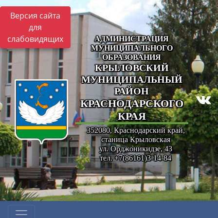
Версия сайта
для
слабовидящих
АДМИНИСТРАЦИЯ
МУНИЦИПАЛЬНОГО
ОБРАЗОВАНИЯ
КРЫЛОВСКИЙ
МУНИЦИПАЛЬНЫЙ
РАЙОН
КРАСНОДАРСКОГО
КРАЯ
352080, Краснодарский край,
станица Крыловская
ул. Орджоникидзе, 43
тел. +7(86161)3-14-84