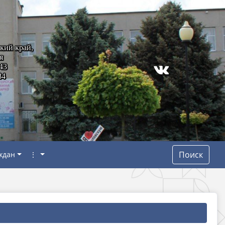
кий край,
я
43
84
Поиск
ждан
⋮