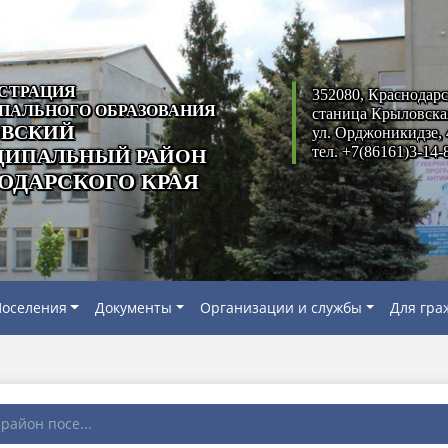
СТРАЦИЯ
352080, Краснодарс
ПАЛЬНОГО ОБРАЗОВАНИЯ
станица Крыловска
ВСКИЙ
ул. Орджоникидзе, 
тел. +7(86161)3-14-
ИПАЛЬНЫЙ РАЙОН
ОДАРСКОГО КРАЯ
оселения
Документы
Организации и службы
Для гра
район посе...