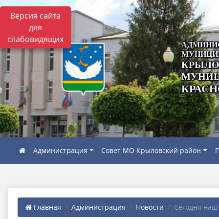
Версия сайта
для
слабовидящих
АДМИНИ
МУНИЦИ
КРЫЛО
МУНИЦ
КРАСН
Администрация
Совет МО Крыловский район
П
Главная
Администрация
Новости
Сегодня наш 