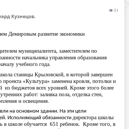
51
уард Кузнецов.
лием Демировым развитие экономики
дителем муниципалитета, заместителем по
занности начальника управления образования
ачалу учебного года.
школа станицы Крыловской,
в которой завершен
о проекта «Культура» заменена кровля, потолки и
ей из бюджетов всех уровней. Кроме этого более
тренних работ: заливка пола, отделка стен,
опления и освещения.
ли на основном здании. На эти цели
директора школы
лей. Исполняющий обязанности
ь в школе обучается 651 ребенок. Кроме того, в