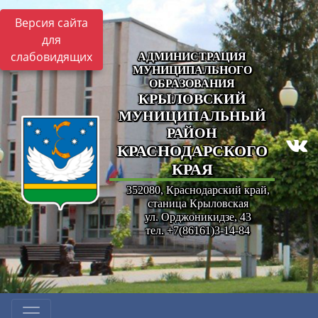
Версия сайта
для
слабовидящих
АДМИНИСТРАЦИЯ
МУНИЦИПАЛЬНОГО
ОБРАЗОВАНИЯ
КРЫЛОВСКИЙ
МУНИЦИПАЛЬНЫЙ
РАЙОН
КРАСНОДАРСКОГО
КРАЯ
352080, Краснодарский край,
станица Крыловская
ул. Орджоникидзе, 43
тел. +7(86161)3-14-84