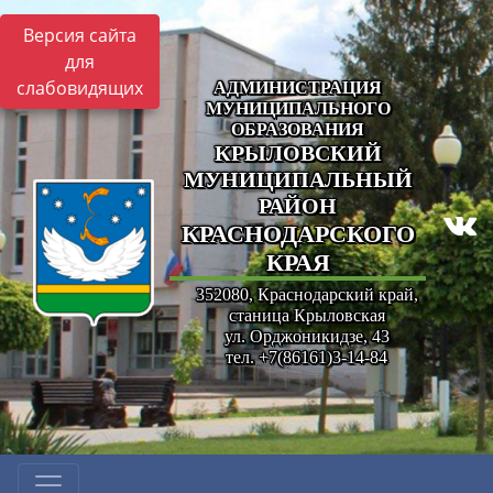
Версия сайта
для
слабовидящих
АДМИНИСТРАЦИЯ
МУНИЦИПАЛЬНОГО
ОБРАЗОВАНИЯ
КРЫЛОВСКИЙ
МУНИЦИПАЛЬНЫЙ
РАЙОН
КРАСНОДАРСКОГО
КРАЯ
352080, Краснодарский край,
станица Крыловская
ул. Орджоникидзе, 43
тел. +7(86161)3-14-84