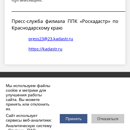
__________________________________________________________
Пресс-служба филиала ППК «Роскадастр» по
Краснодарскому краю
press23@23.kadastr.ru
https://kadastr.ru
Мы используем файлы
cookie и метрики для
улучшения работы
сайта. Вы можете
принять или отклонить
2026 г. krilovskaya.ru
их.
Вход
Карта сайта
Сайт использует
Политика обработки персональных данных
Принять
Отказаться
сервисы веб-аналитики:
Аналитическую систему