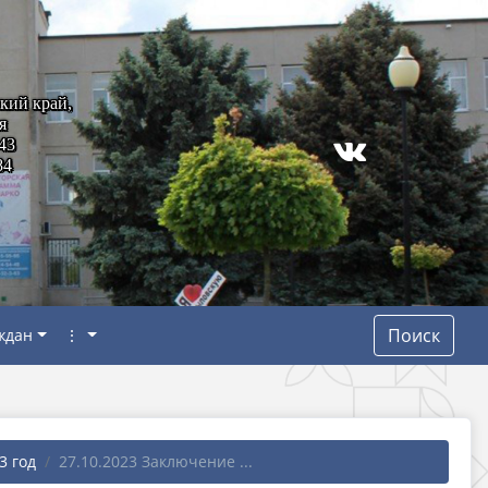
кий край,
я
43
84
Поиск
ждан
⋮
3 год
27.10.2023 Заключение ...