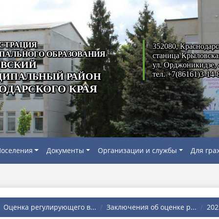
СТРАЦИЯ
352080, Краснодарс
ПАЛЬНОГО ОБРАЗОВАНИЯ
станица Крыловска
ВСКИЙ
ул. Орджоникидзе, 
тел. +7(86161)3-14-
ИПАЛЬНЫЙ РАЙОН
ОДАРСКОГО КРАЯ
оселения
Документы
Организации и службы
Для гра
Оценка регулирующего в...
Заключения об оценке р...
202