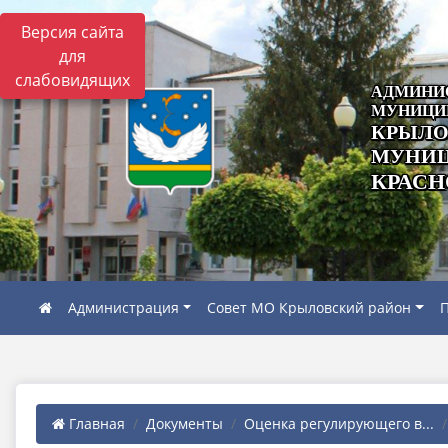
Версия сайта
для
слабовидящих
АДМИНИ
МУНИЦИ
КРЫЛО
МУНИЦ
КРАСН
Администрация
Совет МО Крыловский район
П
Главная
Документы
Оценка регулирующего в...