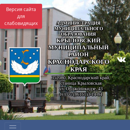
Версия сайта
для
слабовидящих
АДМИНИСТРАЦИЯ
МУНИЦИПАЛЬНОГО
ОБРАЗОВАНИЯ
КРЫЛОВСКИЙ
МУНИЦИПАЛЬНЫЙ
РАЙОН
КРАСНОДАРСКОГО
КРАЯ
352080, Краснодарский край,
станица Крыловская
ул. Орджоникидзе, 43
тел. +7(86161)3-14-84