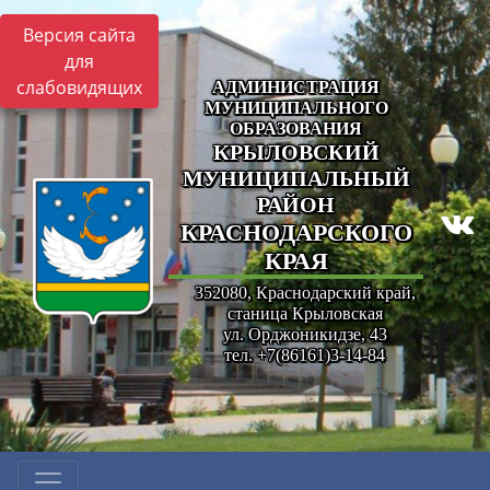
Версия сайта
для
слабовидящих
АДМИНИСТРАЦИЯ
МУНИЦИПАЛЬНОГО
ОБРАЗОВАНИЯ
КРЫЛОВСКИЙ
МУНИЦИПАЛЬНЫЙ
РАЙОН
КРАСНОДАРСКОГО
КРАЯ
352080, Краснодарский край,
станица Крыловская
ул. Орджоникидзе, 43
тел. +7(86161)3-14-84