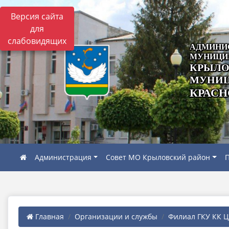
Версия сайта
для
слабовидящих
АДМИНИ
МУНИЦИ
КРЫЛО
МУНИЦ
КРАСН
Администрация
Совет МО Крыловский район
П
Главная
Организации и службы
Филиал ГКУ КК ЦЗ