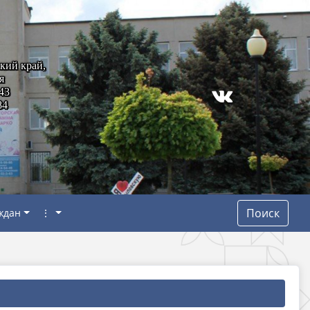
кий край,
я
43
84
Поиск
ждан
⋮