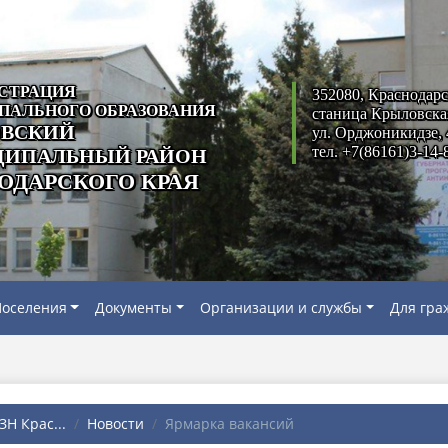
СТРАЦИЯ
352080, Краснодарс
ПАЛЬНОГО ОБРАЗОВАНИЯ
станица Крыловска
ВСКИЙ
ул. Орджоникидзе, 
тел. +7(86161)3-14-
ИПАЛЬНЫЙ РАЙОН
ОДАРСКОГО КРАЯ
оселения
Документы
Организации и службы
Для гра
Н Крас...
Новости
Ярмарка вакансий