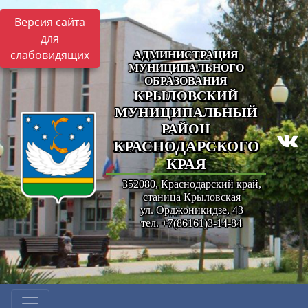
Версия сайта
для
слабовидящих
АДМИНИСТРАЦИЯ
МУНИЦИПАЛЬНОГО
ОБРАЗОВАНИЯ
КРЫЛОВСКИЙ
МУНИЦИПАЛЬНЫЙ
РАЙОН
КРАСНОДАРСКОГО
КРАЯ
352080, Краснодарский край,
станица Крыловская
ул. Орджоникидзе, 43
тел. +7(86161)3-14-84