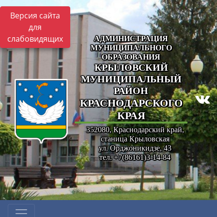
Версия сайта
для
слабовидящих
АДМИНИСТРАЦИЯ
МУНИЦИПАЛЬНОГО
ОБРАЗОВАНИЯ
КРЫЛОВСКИЙ
МУНИЦИПАЛЬНЫЙ
РАЙОН
КРАСНОДАРСКОГО
КРАЯ
352080, Краснодарский край,
станица Крыловская
ул. Орджоникидзе, 43
тел. +7(86161)3-14-84