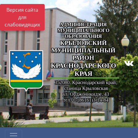
Версия сайта
для
слабовидящих
АДМИНИСТРАЦИЯ
МУНИЦИПАЛЬНОГО
ОБРАЗОВАНИЯ
КРЫЛОВСКИЙ
МУНИЦИПАЛЬНЫЙ
РАЙОН
КРАСНОДАРСКОГО
КРАЯ
352080, Краснодарский край,
станица Крыловская
ул. Орджоникидзе, 43
тел. +7(86161)3-14-84