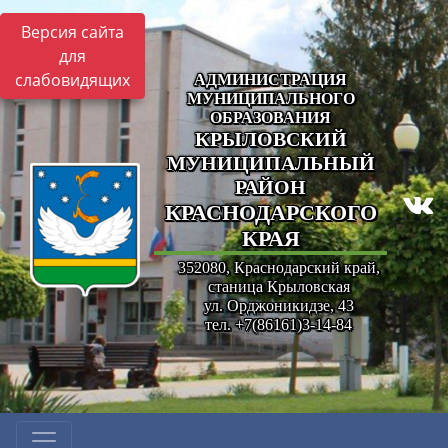
Версия сайта
для
слабовидящих
АДМИНИСТРАЦИЯ
МУНИЦИПАЛЬНОГО
ОБРАЗОВАНИЯ
КРЫЛОВСКИЙ
МУНИЦИПАЛЬНЫЙ
РАЙОН
КРАСНОДАРСКОГО
КРАЯ
352080, Краснодарский край,
станица Крыловская
ул. Орджоникидзе, 43
тел. +7(86161)3-14-84