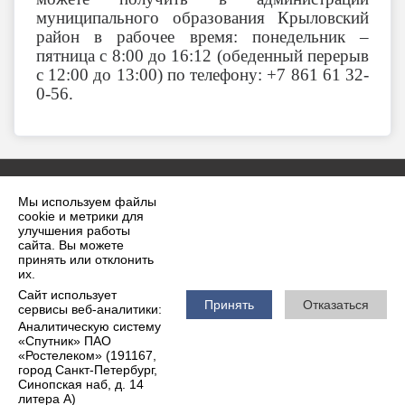
муниципального образования Крыловский
район в рабочее время: понедельник –
пятница с 8:00 до 16:12 (обеденный перерыв
с 12:00 до 13:00) по телефону: +7 861 61 32-
0-56.
Мы используем файлы
cookie и метрики для
улучшения работы
сайта. Вы можете
принять или отклонить
2026 г. krilovskaya.ru
их.
Вход
Карта сайта
Сайт использует
Политика обработки персональных данных
Принять
Отказаться
сервисы веб-аналитики:
Аналитическую систему
Сделано на KubCMS
«Спутник» ПАО
Разработка и поддержка
«Ростелеком» (191167,
город Санкт-Петербург,
Синопская наб, д. 14
литера А)