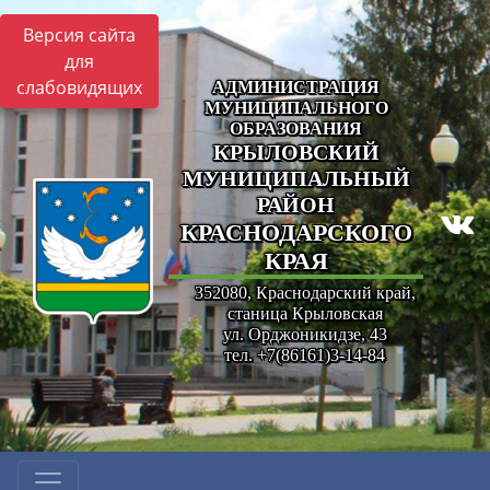
Версия сайта
для
слабовидящих
АДМИНИСТРАЦИЯ
МУНИЦИПАЛЬНОГО
ОБРАЗОВАНИЯ
КРЫЛОВСКИЙ
МУНИЦИПАЛЬНЫЙ
РАЙОН
КРАСНОДАРСКОГО
КРАЯ
352080, Краснодарский край,
станица Крыловская
ул. Орджоникидзе, 43
тел. +7(86161)3-14-84