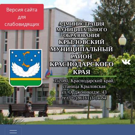
Версия сайта
для
слабовидящих
АДМИНИСТРАЦИЯ
МУНИЦИПАЛЬНОГО
ОБРАЗОВАНИЯ
КРЫЛОВСКИЙ
МУНИЦИПАЛЬНЫЙ
РАЙОН
КРАСНОДАРСКОГО
КРАЯ
352080, Краснодарский край,
станица Крыловская
ул. Орджоникидзе, 43
тел. +7(86161)3-14-84