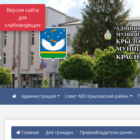
Версия сайта
для
слабовидящих
АДМИНИ
МУНИЦИ
КРЫЛО
МУНИЦ
КРАСН
Администрация
Совет МО Крыловский район
П
Главная
Для граждан
Правообладатели ранее ...