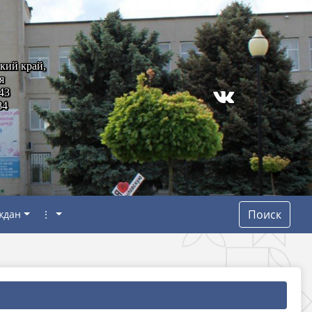
кий край,
я
43
84
Поиск
ждан
⋮