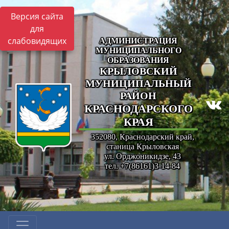
Версия сайта
для
слабовидящих
АДМИНИСТРАЦИЯ
МУНИЦИПАЛЬНОГО
ОБРАЗОВАНИЯ
КРЫЛОВСКИЙ
МУНИЦИПАЛЬНЫЙ
РАЙОН
КРАСНОДАРСКОГО
КРАЯ
352080, Краснодарский край,
станица Крыловская
ул. Орджоникидзе, 43
тел. +7(86161)3-14-84