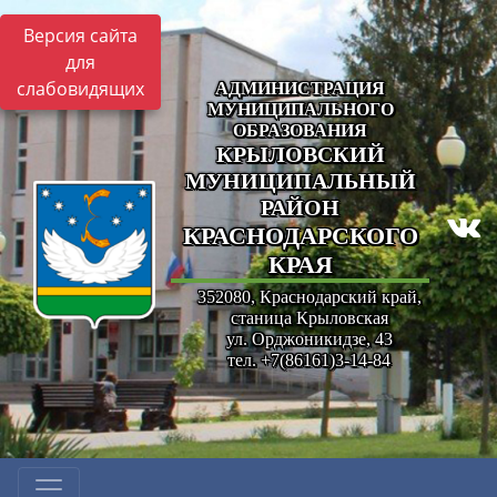
Версия сайта
для
слабовидящих
АДМИНИСТРАЦИЯ
МУНИЦИПАЛЬНОГО
ОБРАЗОВАНИЯ
КРЫЛОВСКИЙ
МУНИЦИПАЛЬНЫЙ
РАЙОН
КРАСНОДАРСКОГО
КРАЯ
352080, Краснодарский край,
станица Крыловская
ул. Орджоникидзе, 43
тел. +7(86161)3-14-84