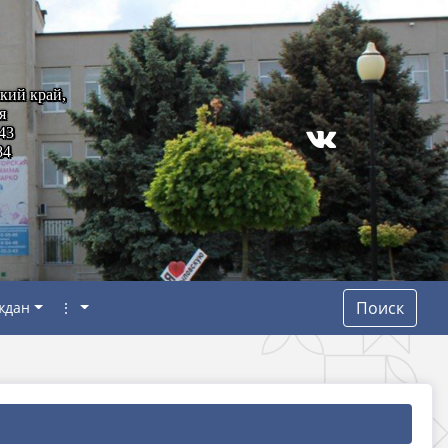
кий край,
я
43
84
Поиск
ждан
⋮