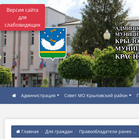
Версия сайта
для
слабовидящих
АДМИНИ
МУНИЦИ
КРЫЛО
МУНИЦ
КРАСН
Администрация
Совет МО Крыловский район
П
Главная
Для граждан
Правообладатели ранее ...