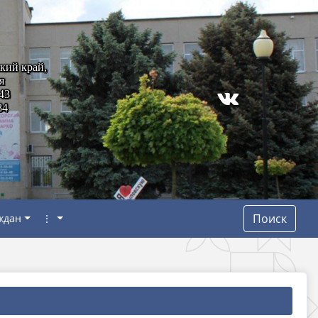
кий край,
я
43
84
Поиск
ждан
⋮