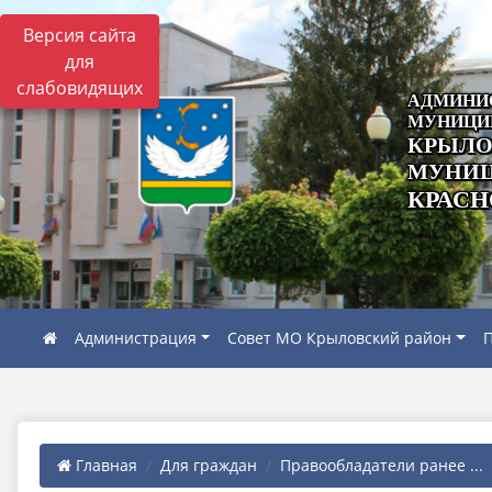
Версия сайта
для
слабовидящих
АДМИНИ
МУНИЦИ
КРЫЛО
МУНИЦ
КРАСН
Администрация
Совет МО Крыловский район
П
Главная
Для граждан
Правообладатели ранее ...