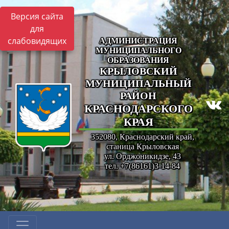
Версия сайта
для
слабовидящих
АДМИНИСТРАЦИЯ
МУНИЦИПАЛЬНОГО
ОБРАЗОВАНИЯ
КРЫЛОВСКИЙ
МУНИЦИПАЛЬНЫЙ
РАЙОН
КРАСНОДАРСКОГО
КРАЯ
352080, Краснодарский край,
станица Крыловская
ул. Орджоникидзе, 43
тел. +7(86161)3-14-84