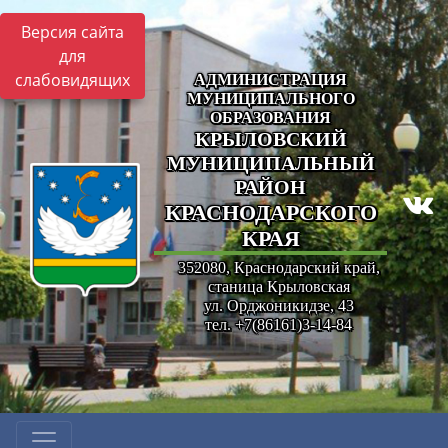
Версия сайта
для
слабовидящих
АДМИНИСТРАЦИЯ
МУНИЦИПАЛЬНОГО
ОБРАЗОВАНИЯ
КРЫЛОВСКИЙ
МУНИЦИПАЛЬНЫЙ
РАЙОН
КРАСНОДАРСКОГО
КРАЯ
352080, Краснодарский край,
станица Крыловская
ул. Орджоникидзе, 43
тел. +7(86161)3-14-84