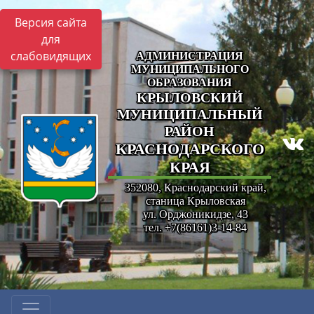
Версия сайта
для
слабовидящих
АДМИНИСТРАЦИЯ
МУНИЦИПАЛЬНОГО
ОБРАЗОВАНИЯ
КРЫЛОВСКИЙ
МУНИЦИПАЛЬНЫЙ
РАЙОН
КРАСНОДАРСКОГО
КРАЯ
352080, Краснодарский край,
станица Крыловская
ул. Орджоникидзе, 43
тел. +7(86161)3-14-84