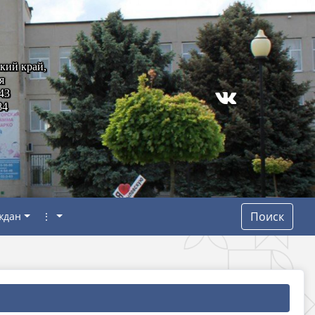
кий край,
я
43
84
Поиск
ждан
⋮