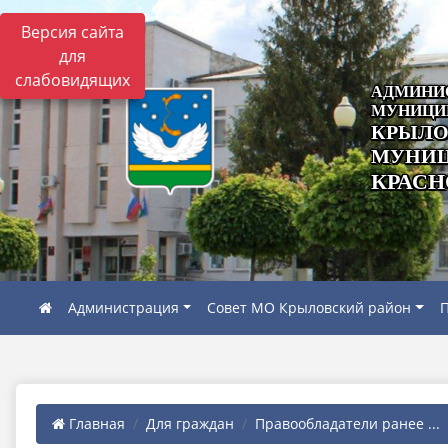
Версия сайта
для
слабовидящих
АДМИНИ
МУНИЦИ
КРЫЛО
МУНИЦ
КРАСН
Администрация
Совет МО Крыловский район
П
Главная
Для граждан
Правообладатели ранее ...