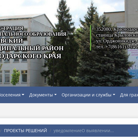
СТРАЦИЯ
352080, Краснодарс
ПАЛЬНОГО ОБРАЗОВАНИЯ
станица Крыловска
ВСКИЙ
ул. Орджоникидзе, 
тел. +7(86161)3-14-
ИПАЛЬНЫЙ РАЙОН
ОДАРСКОГО КРАЯ
оселения
Документы
Организации и службы
Для гра
ПРОЕКТЫ РЕШЕНИЙ
уведомлениеО выявлении...