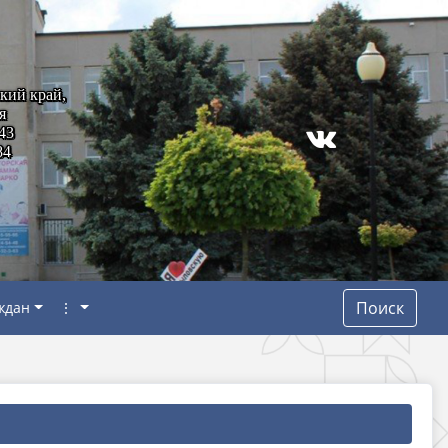
кий край,
я
43
84
Поиск
ждан
⋮