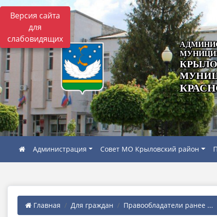
Версия сайта
для
слабовидящих
АДМИНИ
МУНИЦИ
КРЫЛО
МУНИЦ
КРАСН
Администрация
Совет МО Крыловский район
П
Главная
Для граждан
Правообладатели ранее ...