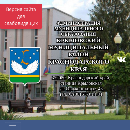
Версия сайта
для
слабовидящих
АДМИНИСТРАЦИЯ
МУНИЦИПАЛЬНОГО
ОБРАЗОВАНИЯ
КРЫЛОВСКИЙ
МУНИЦИПАЛЬНЫЙ
РАЙОН
КРАСНОДАРСКОГО
КРАЯ
352080, Краснодарский край,
станица Крыловская
ул. Орджоникидзе, 43
тел. +7(86161)3-14-84