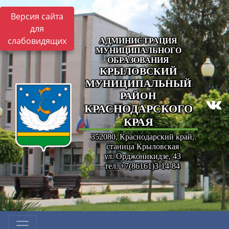
Версия сайта
для
слабовидящих
АДМИНИСТРАЦИЯ
МУНИЦИПАЛЬНОГО
ОБРАЗОВАНИЯ
КРЫЛОВСКИЙ
МУНИЦИПАЛЬНЫЙ
РАЙОН
КРАСНОДАРСКОГО
КРАЯ
352080, Краснодарский край,
станица Крыловская
ул. Орджоникидзе, 43
тел. +7(86161)3-14-84