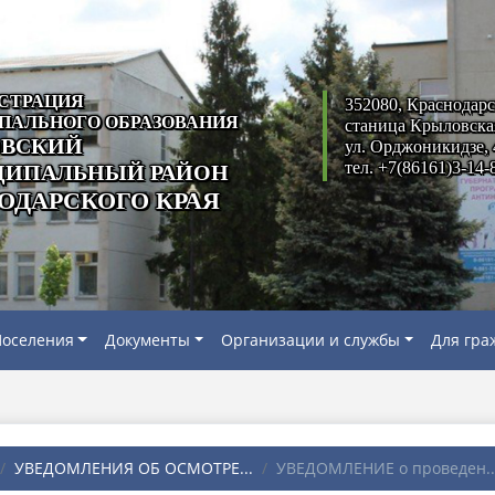
СТРАЦИЯ
352080, Краснодарс
ПАЛЬНОГО ОБРАЗОВАНИЯ
станица Крыловска
ВСКИЙ
ул. Орджоникидзе, 
тел. +7(86161)3-14-
ИПАЛЬНЫЙ РАЙОН
ОДАРСКОГО КРАЯ
оселения
Документы
Организации и службы
Для гра
УВЕДОМЛЕНИЯ ОБ ОСМОТРЕ...
УВЕДОМЛЕНИЕ о проведен..