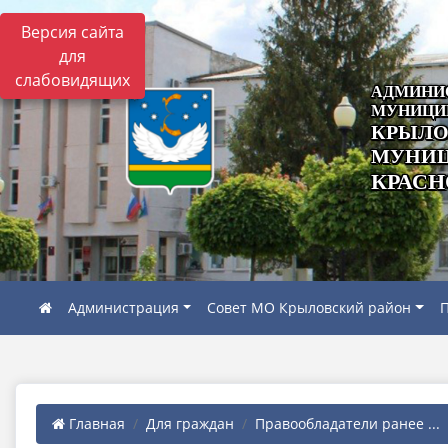
Версия сайта
для
слабовидящих
АДМИНИ
МУНИЦИ
КРЫЛО
МУНИЦ
КРАСН
Администрация
Совет МО Крыловский район
П
Главная
Для граждан
Правообладатели ранее ...