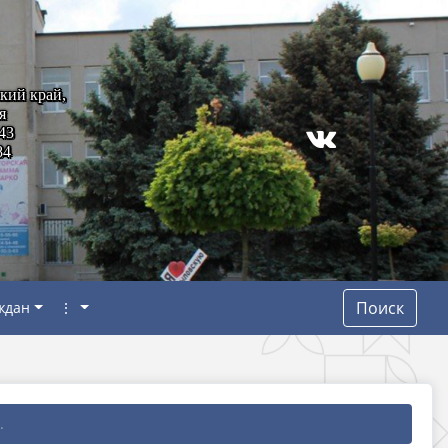
кий край,
я
43
84
Поиск
ждан
⋮
.