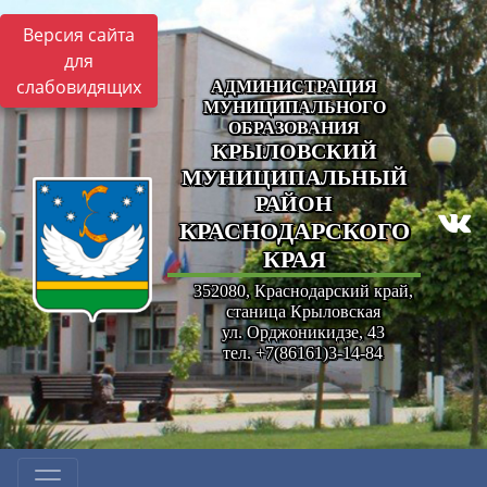
Версия сайта
для
слабовидящих
АДМИНИСТРАЦИЯ
МУНИЦИПАЛЬНОГО
ОБРАЗОВАНИЯ
КРЫЛОВСКИЙ
МУНИЦИПАЛЬНЫЙ
РАЙОН
КРАСНОДАРСКОГО
КРАЯ
352080, Краснодарский край,
станица Крыловская
ул. Орджоникидзе, 43
тел. +7(86161)3-14-84