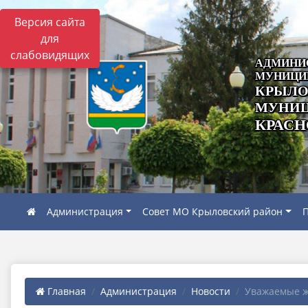
Версия сайта
для
слабовидящих
АДМИНИ
МУНИЦИ
КРЫЛО
МУНИЦ
КРАСН
Администрация
Совет МО Крыловский район
П
Главная
Администрация
Новости
Уважаемые ж