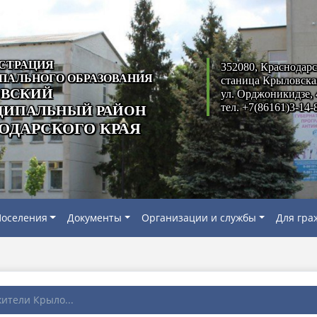
СТРАЦИЯ
352080, Краснодарс
ПАЛЬНОГО ОБРАЗОВАНИЯ
станица Крыловска
ВСКИЙ
ул. Орджоникидзе, 
тел. +7(86161)3-14-
ИПАЛЬНЫЙ РАЙОН
ОДАРСКОГО КРАЯ
оселения
Документы
Организации и службы
Для гра
ители Крыло...