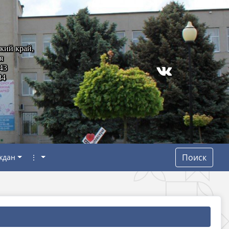
кий край,
я
43
84
Поиск
ждан
⋮