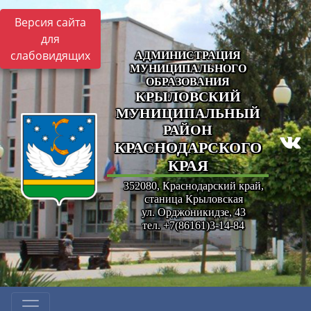
Версия сайта
для
слабовидящих
АДМИНИСТРАЦИЯ
МУНИЦИПАЛЬНОГО
ОБРАЗОВАНИЯ
КРЫЛОВСКИЙ
МУНИЦИПАЛЬНЫЙ
РАЙОН
КРАСНОДАРСКОГО
КРАЯ
352080, Краснодарский край,
станица Крыловская
ул. Орджоникидзе, 43
тел. +7(86161)3-14-84