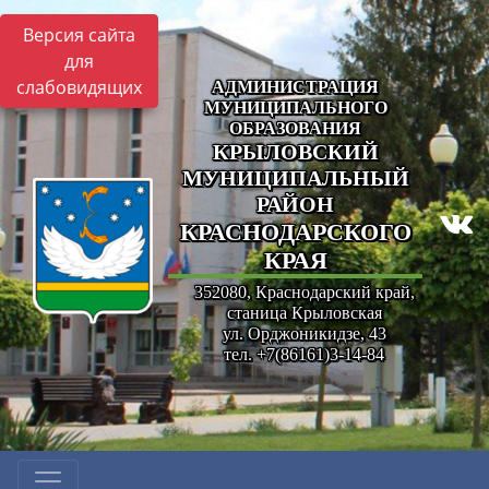
Версия сайта
для
слабовидящих
АДМИНИСТРАЦИЯ
МУНИЦИПАЛЬНОГО
ОБРАЗОВАНИЯ
КРЫЛОВСКИЙ
МУНИЦИПАЛЬНЫЙ
РАЙОН
КРАСНОДАРСКОГО
КРАЯ
352080, Краснодарский край,
станица Крыловская
ул. Орджоникидзе, 43
тел. +7(86161)3-14-84