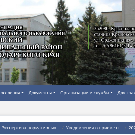
СТРАЦИЯ
352080, Краснодарс
ПАЛЬНОГО ОБРАЗОВАНИЯ
станица Крыловска
ВСКИЙ
ул. Орджоникидзе, 
тел. +7(86161)3-14-
ИПАЛЬНЫЙ РАЙОН
ОДАРСКОГО КРАЯ
оселения
Документы
Организации и службы
Для гра
Экспертиза нормативных...
Уведомления о приеме п...
20