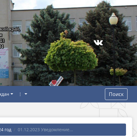
кий край,
я
43
84
Поиск
ждан
⋮
24 год
01.12.2023 Уведомление...