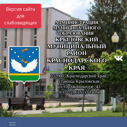
Версия сайта
для
слабовидящих
АДМИНИСТРАЦИЯ
МУНИЦИПАЛЬНОГО
ОБРАЗОВАНИЯ
КРЫЛОВСКИЙ
МУНИЦИПАЛЬНЫЙ
РАЙОН
КРАСНОДАРСКОГО
КРАЯ
352080, Краснодарский край,
станица Крыловская
ул. Орджоникидзе, 43
тел. +7(86161)3-14-84