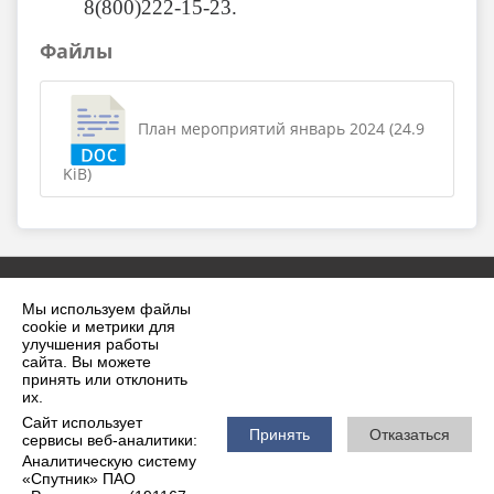
8(800)222-15-23.
Файлы
План мероприятий январь 2024 (24.9
KiB)
Мы используем файлы
cookie и метрики для
улучшения работы
сайта. Вы можете
принять или отклонить
2026 г. krilovskaya.ru
их.
Вход
Карта сайта
Сайт использует
Политика обработки персональных данных
Принять
Отказаться
сервисы веб-аналитики:
Аналитическую систему
Сделано на KubCMS
«Спутник» ПАО