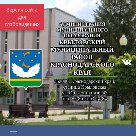
Версия сайта
для
слабовидящих
АДМИНИСТРАЦИЯ
МУНИЦИПАЛЬНОГО
ОБРАЗОВАНИЯ
КРЫЛОВСКИЙ
МУНИЦИПАЛЬНЫЙ
РАЙОН
КРАСНОДАРСКОГО
КРАЯ
352080, Краснодарский край,
станица Крыловская
ул. Орджоникидзе, 43
тел. +7(86161)3-14-84