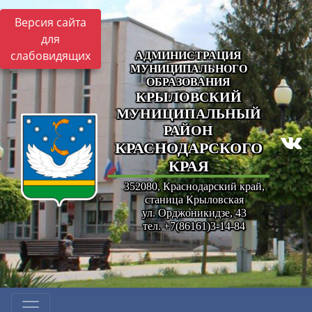
Версия сайта
для
слабовидящих
АДМИНИСТРАЦИЯ
МУНИЦИПАЛЬНОГО
ОБРАЗОВАНИЯ
КРЫЛОВСКИЙ
МУНИЦИПАЛЬНЫЙ
РАЙОН
КРАСНОДАРСКОГО
КРАЯ
352080, Краснодарский край,
станица Крыловская
ул. Орджоникидзе, 43
тел. +7(86161)3-14-84