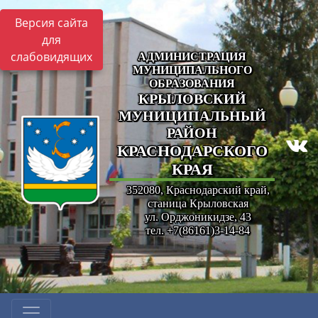
Версия сайта
для
слабовидящих
АДМИНИСТРАЦИЯ
МУНИЦИПАЛЬНОГО
ОБРАЗОВАНИЯ
КРЫЛОВСКИЙ
МУНИЦИПАЛЬНЫЙ
РАЙОН
КРАСНОДАРСКОГО
КРАЯ
352080, Краснодарский край,
станица Крыловская
ул. Орджоникидзе, 43
тел. +7(86161)3-14-84