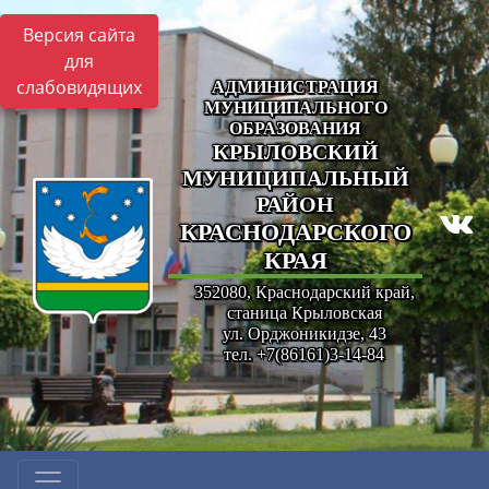
Версия сайта
для
слабовидящих
АДМИНИСТРАЦИЯ
МУНИЦИПАЛЬНОГО
ОБРАЗОВАНИЯ
КРЫЛОВСКИЙ
МУНИЦИПАЛЬНЫЙ
РАЙОН
КРАСНОДАРСКОГО
КРАЯ
352080, Краснодарский край,
станица Крыловская
ул. Орджоникидзе, 43
тел. +7(86161)3-14-84