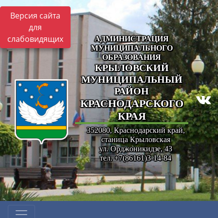
Версия сайта
для
слабовидящих
АДМИНИСТРАЦИЯ
МУНИЦИПАЛЬНОГО
ОБРАЗОВАНИЯ
КРЫЛОВСКИЙ
МУНИЦИПАЛЬНЫЙ
РАЙОН
КРАСНОДАРСКОГО
КРАЯ
352080, Краснодарский край,
станица Крыловская
ул. Орджоникидзе, 43
тел. +7(86161)3-14-84