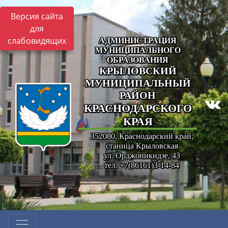
Версия сайта
для
слабовидящих
АДМИНИСТРАЦИЯ
МУНИЦИПАЛЬНОГО
ОБРАЗОВАНИЯ
КРЫЛОВСКИЙ
МУНИЦИПАЛЬНЫЙ
РАЙОН
КРАСНОДАРСКОГО
КРАЯ
352080, Краснодарский край,
станица Крыловская
ул. Орджоникидзе, 43
тел. +7(86161)3-14-84