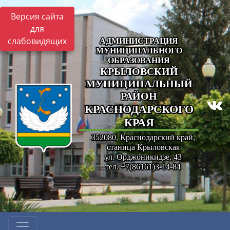
Версия сайта
для
слабовидящих
АДМИНИСТРАЦИЯ
МУНИЦИПАЛЬНОГО
ОБРАЗОВАНИЯ
КРЫЛОВСКИЙ
МУНИЦИПАЛЬНЫЙ
РАЙОН
КРАСНОДАРСКОГО
КРАЯ
352080, Краснодарский край,
станица Крыловская
ул. Орджоникидзе, 43
тел. +7(86161)3-14-84