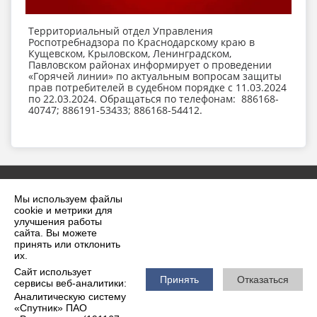
Территориальный отдел Управления
Роспотребнадзора по Краснодарскому краю в
Кущевском, Крыловском, Ленинградском,
Павловском районах информирует о проведении
«Горячей линии» по актуальным вопросам защиты
прав потребителей в судебном порядке с 11.03.2024
по 22.03.2024. Обращаться по телефонам: 886168-
40747; 886191-53433; 886168-54412.
Мы используем файлы
cookie и метрики для
улучшения работы
сайта. Вы можете
принять или отклонить
2026 г. krilovskaya.ru
их.
Вход
Карта сайта
Сайт использует
Политика обработки персональных данных
Принять
Отказаться
сервисы веб-аналитики:
Аналитическую систему
Сделано на KubCMS
«Спутник» ПАО