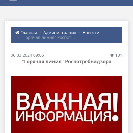
Главная
Администрация
Новости
"Горячая линия" Роспот...
06.03.2024 09:05
131
"Горячая линия" Роспотребнадзора