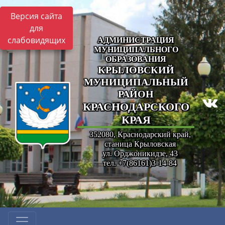
Версия сайта
для
слабовидящих
АДМИНИСТРАЦИЯ
МУНИЦИПАЛЬНОГО
ОБРАЗОВАНИЯ
КРЫЛОВСКИЙ
МУНИЦИПАЛЬНЫЙ
РАЙОН
КРАСНОДАРСКОГО
КРАЯ
352080, Краснодарский край,
станица Крыловская
ул. Орджоникидзе, 43
тел. +7(86161)3-14-84