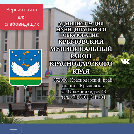
Версия сайта
для
слабовидящих
АДМИНИСТРАЦИЯ
МУНИЦИПАЛЬНОГО
ОБРАЗОВАНИЯ
КРЫЛОВСКИЙ
МУНИЦИПАЛЬНЫЙ
РАЙОН
КРАСНОДАРСКОГО
КРАЯ
352080, Краснодарский край,
станица Крыловская
ул. Орджоникидзе, 43
тел. +7(86161)3-14-84