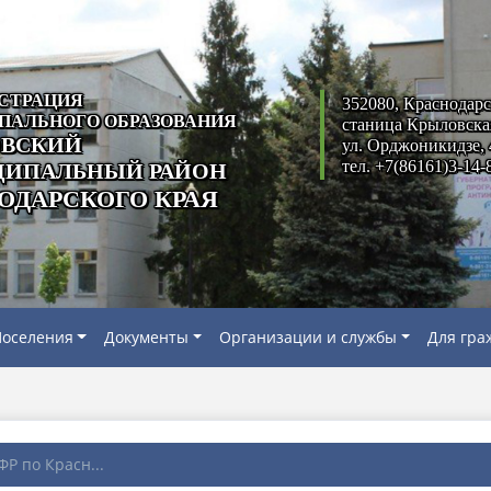
СТРАЦИЯ
352080, Краснодарс
ПАЛЬНОГО ОБРАЗОВАНИЯ
станица Крыловска
ВСКИЙ
ул. Орджоникидзе, 
тел. +7(86161)3-14-
ИПАЛЬНЫЙ РАЙОН
ОДАРСКОГО КРАЯ
оселения
Документы
Организации и службы
Для гра
Р по Красн...