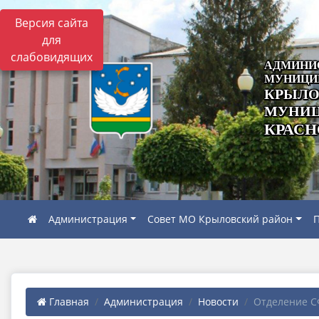
Версия сайта
для
слабовидящих
АДМИНИ
МУНИЦИ
КРЫЛО
МУНИЦ
КРАСН
Администрация
Совет МО Крыловский район
П
Главная
Администрация
Новости
Отделение СФ