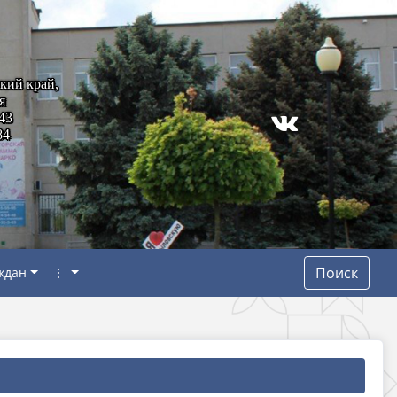
кий край,
я
43
84
Поиск
ждан
⋮